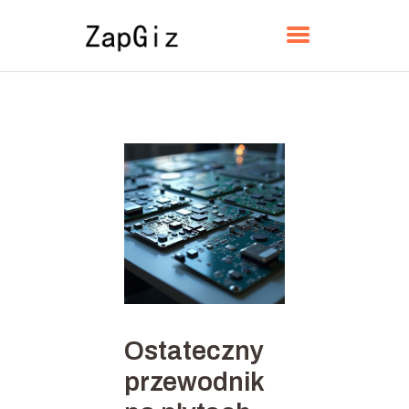
ZAPGIZ
DOM
O
KONTAKT
POLITYKA
POLSKI
Ostateczny
przewodnik