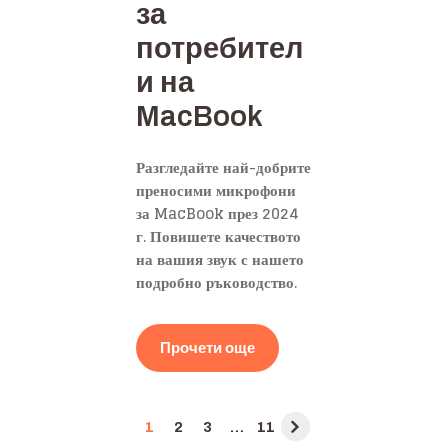
за
потребител
и на
MacBook
Разгледайте най-добрите
преносими микрофони
за MacBook през 2024
г. Повишете качеството
на вашия звук с нашето
подробно ръководство.
Прочети още
Posts
PAGE
1
PAGE
2
PAGE
3
…
PAGE
11
navigation