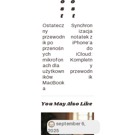
o
o
s
s
t
t
Ostatecz
Synchron
ny
izacja
przewodn
notatek z
ik po
iPhone’a
przenośn
do
ych
iCloud:
mikrofon
Kompletn
ach dla
y
użytkown
przewodn
ików
ik
MacBook
a
You May Also Like
september 6,
2025