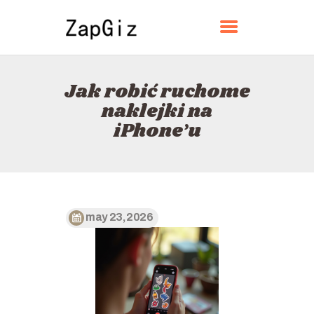
ZAPGIZ
Jak robić ruchome
DOM
naklejki na
O
iPhone’u
KONTAKT
POLITYKA
POLSKI
may 23, 2026