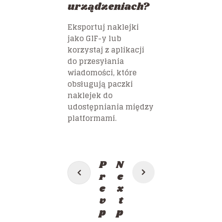
urządzeniach?
Eksportuj naklejki
jako GIF-y lub
korzystaj z aplikacji
do przesyłania
wiadomości, które
obsługują paczki
naklejek do
udostępniania między
platformami.
Post
P
N
navigation
r
e
e
x
v
t
p
p