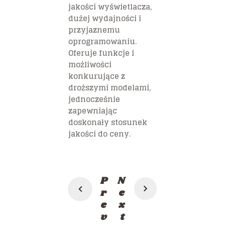
jakości wyświetlacza,
dużej wydajności i
przyjaznemu
oprogramowaniu.
Oferuje funkcje i
możliwości
konkurujące z
droższymi modelami,
jednocześnie
zapewniając
doskonały stosunek
jakości do ceny.
Post
P
N
navigation
r
e
e
x
v
t