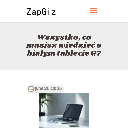
ZAPGIZ
Wszystko, co
DOM
musisz wiedzieć o
O
białym tablecie G7
KONTAKT
POLITYKA
POLSKI
june 20, 2025