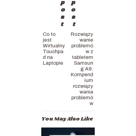
p
p
o
o
s
s
t
t
Co to
Rozwiązy
jest
wanie
Wirtualny
problemó
Touchpa
w z
d na
tabletem
Laptopie
Samsun
g A9:
Kompend
ium
rozwiązy
wania
problemó
w
You May Also Like