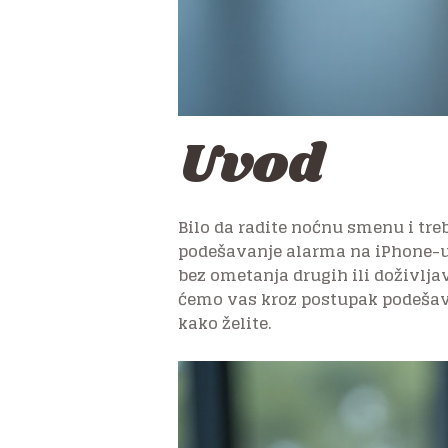
Uvod
Bilo da radite noćnu smenu i treb
podešavanje alarma na iPhone-u 
bez ometanja drugih ili doživl
ćemo vas kroz postupak podešav
kako želite.