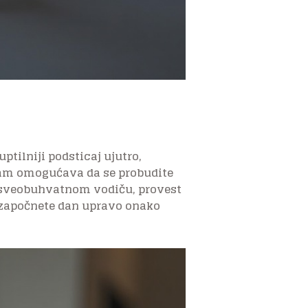
ptilniji podsticaj ujutro,
 vam omogućava da se probudite
m sveobuhvatnom vodiču, provest
 započnete dan upravo onako