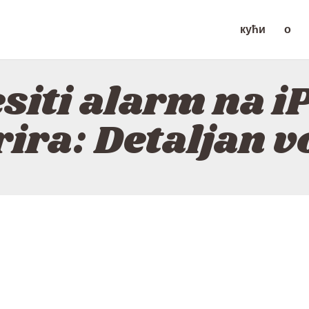
КУЋИ
кући
о
О
ZAPGIZ
КОНТАКТ
siti alarm na i
ПОЛИТИКА
rira: Detaljan v
СРПСКИ ЈЕЗИК