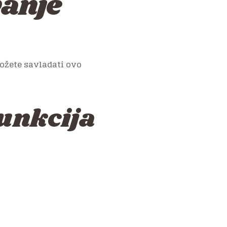
vanje
ožete savladati ovo
funkcija