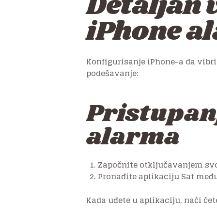
Detaljan 
iPhone al
Konfigurisanje iPhone-a da vibr
podešavanje:
Pristupanj
alarma
Započnite otključavanjem svo
Pronađite aplikaciju Sat međ
Kada uđete u aplikaciju, naći će