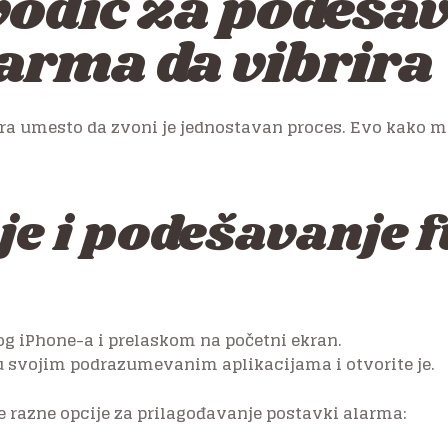
vodič za podeša
arma da vibrira
ira umesto da zvoni je jednostavan proces. Evo kako m
e i podešavanje 
g iPhone-a i prelaskom na početni ekran.
u svojim podrazumevanim aplikacijama i otvorite je.
te razne opcije za prilagođavanje postavki alarma: