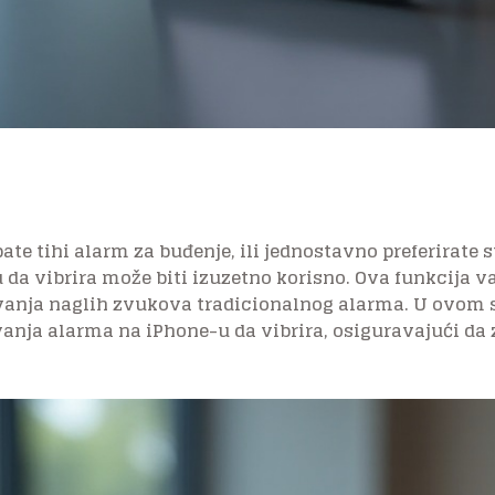
ate tihi alarm za buđenje, ili jednostavno preferirate su
da vibrira može biti izuzetno korisno. Ova funkcija
javanja naglih zvukova tradicionalnog alarma. U ovo
anja alarma na iPhone-u da vibrira, osiguravajući da