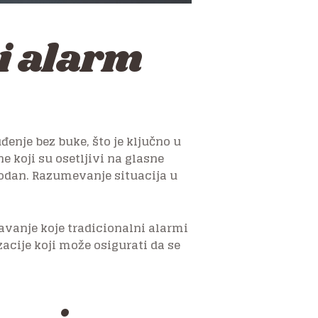
i alarm
nje bez buke, što je ključno u
 koji su osetljivi na glasne
hodan. Razumevanje situacija u
avanje koje tradicionalni alarmi
zacije koji može osigurati da se