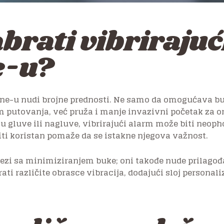
brati vibrirajuć
e-u?
ne-u nudi brojne prednosti. Ne samo da omogućava buđe
 putovanja, već pruža i manje invazivni početak za one
su gluve ili nagluve, vibrirajući alarm može biti neop
iti koristan pomaže da se istakne njegova važnost.
vezi sa minimiziranjem buke; oni takođe nude prilagođ
i različite obrasce vibracija, dodajući sloj personali