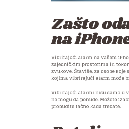
Zašto oda
na iPhon
Vibrirajući alarm na vašem iPho
zajedničkim prostorima ili tokom
zvukove. Štaviše, za osobe koje 
kojima vibrirajući alarm može b
Vibrirajući alarmi nisu samo u 
ne mogu da ponude. Možete izabrat
probudite tačno kada trebate.